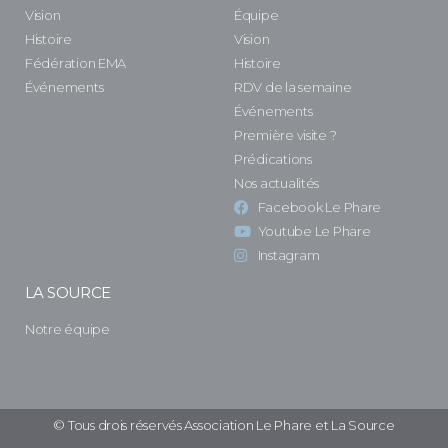
Vision
Équipe
Histoire
Vision
Fédération EMA
Histoire
Événements
RDV de la semaine
Événements
Première visite ?
Prédications
Nos actualités
Facebook Le Phare
Youtube Le Phare
Instagram
LA SOURCE
Notre équipe
© Tous drois réservés Association Le Phare et La Source