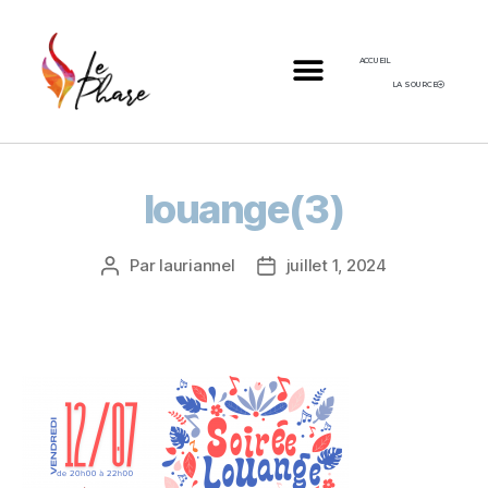
ACCUEIL
LA SOURCE
louange(3)
Par
lauriannel
juillet 1, 2024