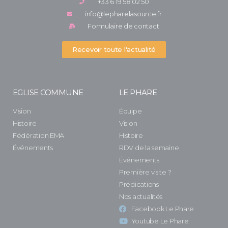
+33 6 19 58 02 50
info@lepharelasource.fr
Formulaire de contact
Recevoir toute l'actualité
EGLISE COMMUNE
LE PHARE
Vision
Équipe
Histoire
Vision
Fédération EMA
Histoire
Événements
RDV de la semaine
Événements
Première visite ?
Prédications
Nos actualités
Facebook Le Phare
Youtube Le Phare