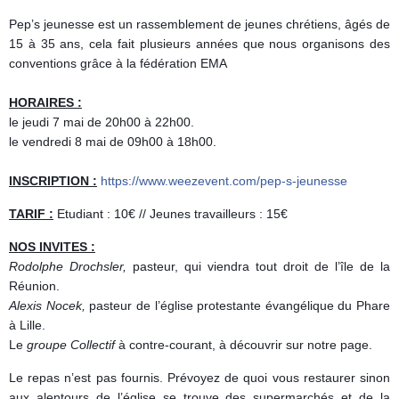
Pep’s jeunesse est un rassemblement de jeunes chrétiens, âgés de
15 à 35 ans, cela fait plusieurs années que nous organisons des
conventions grâce à la fédération EMA
HORAIRES :
le jeudi 7 mai de 20h00 à 22h00.
le vendredi 8 mai de 09h00 à 18h00.
INSCRIPTION :
https://www.weezevent.com/pep-s-jeunesse
TARIF :
Etudiant : 10€ // Jeunes travailleurs : 15€
NOS INVITES :
Rodolphe Drochsler,
pasteur, qui viendra tout droit de l’île de la
Réunion.
Alexis Nocek,
pasteur de l’église protestante évangélique du Phare
à Lille.
Le
groupe Collectif
à contre-courant, à découvrir sur notre page.
Le repas n’est pas fournis. Prévoyez de quoi vous restaurer sinon
aux alentours de l’église se trouve des supermarchés et de la