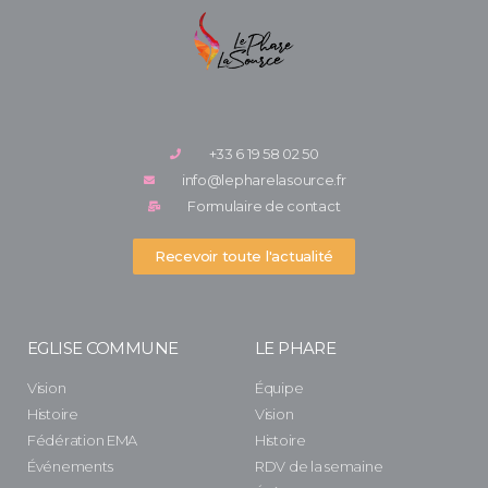
+33 6 19 58 02 50
info@lepharelasource.fr
Formulaire de contact
Recevoir toute l'actualité
EGLISE COMMUNE
LE PHARE
Vision
Équipe
Histoire
Vision
Fédération EMA
Histoire
Événements
RDV de la semaine