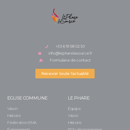
+33 6 19 58 02 50
info@lepharelasource.fr
Formulaire de contact
Recevoir toute l'actualité
EGLISE COMMUNE
LE PHARE
Vision
Équipe
Histoire
Vision
Fédération EMA
Histoire
Événements
RDV de la semaine