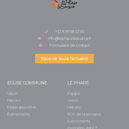
+33 6 19 58 02 50
info@lepharelasource.fr
Formulaire de contact
Recevoir toute l'actualité
EGLISE COMMUNE
LE PHARE
Vision
Équipe
Histoire
Vision
Fédération EMA
Histoire
Événements
RDV de la semaine
Événements
Première visite ?