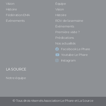
Vision
Équipe
Histoire
Vision
Fédération EMA
Histoire
Événements
RDV de la semaine
Événements
Première visite ?
Prédications
Nos actualités
Facebook Le Phare
Youtube Le Phare
Instagram
LA SOURCE
Notre équipe
© Tous drois réservés Association Le Phare et La Source