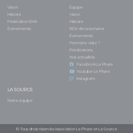
Vision
Équipe
Histoire
Vision
Fédération EMA
Histoire
Événements
RDV de la semaine
Événements
Première visite ?
Prédications
Nos actualités
Facebook Le Phare
Youtube Le Phare
Instagram
LA SOURCE
Notre équipe
© Tous drois réservés Association Le Phare et La Source