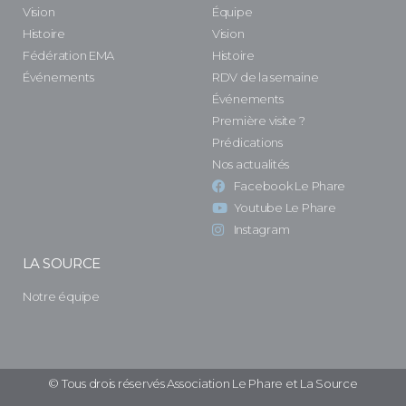
Vision
Équipe
Histoire
Vision
Fédération EMA
Histoire
Événements
RDV de la semaine
Événements
Première visite ?
Prédications
Nos actualités
Facebook Le Phare
Youtube Le Phare
Instagram
LA SOURCE
Notre équipe
© Tous drois réservés Association Le Phare et La Source