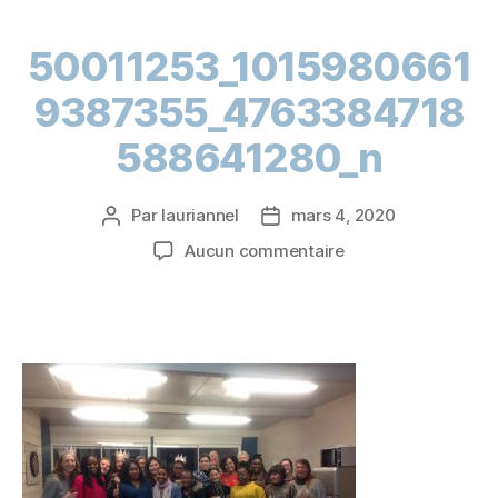
50011253_1015980661
9387355_4763384718
588641280_n
Par
lauriannel
mars 4, 2020
Aucun commentaire