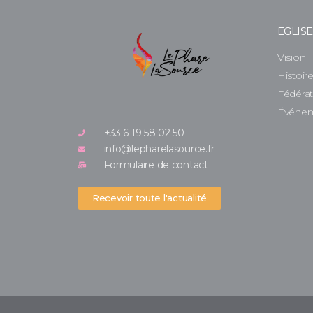
EGLIS
Vision
Histoir
Fédéra
Événe
+33 6 19 58 02 50
info@lepharelasource.fr
Formulaire de contact
Recevoir toute l'actualité