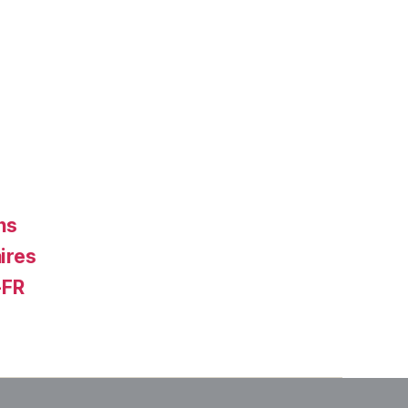
ns
ires
-FR