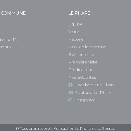
E COMMUNE
LE PHARE
Équipe
e
Vision
tion EMA
Histoire
ments
RDV de la semaine
Événements
Première visite ?
Prédications
Nos actualités
Facebook Le Phare
Youtube Le Phare
Instagram
© Tous drois réservés Association Le Phare et La Source