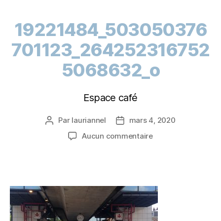
19221484_503050376
701123_264252316752
5068632_o
Espace café
Par
lauriannel
mars 4, 2020
Aucun commentaire