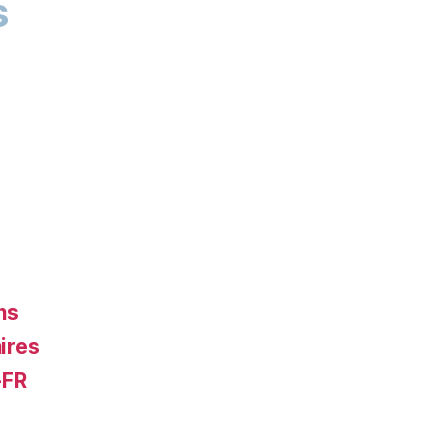
s
ns
ires
-FR