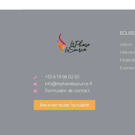
EGLIS
Vision
Histoir
Fédéra
Événe
+33 6 19 58 02 50
info@lepharelasource.fr
Formulaire de contact
Recevoir toute l'actualité