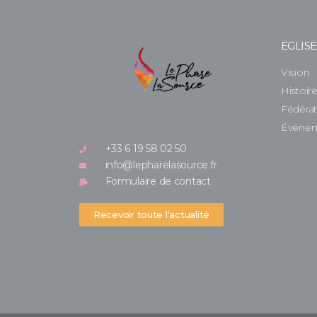
EGLIS
Vision
Histoir
Fédéra
Événe
+33 6 19 58 02 50
info@lepharelasource.fr
Formulaire de contact
Recevoir toute l'actualité