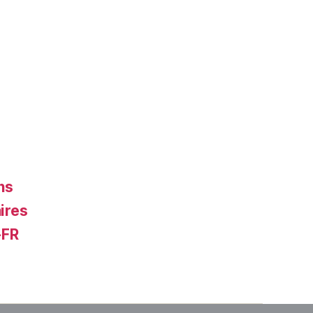
ns
ires
-FR