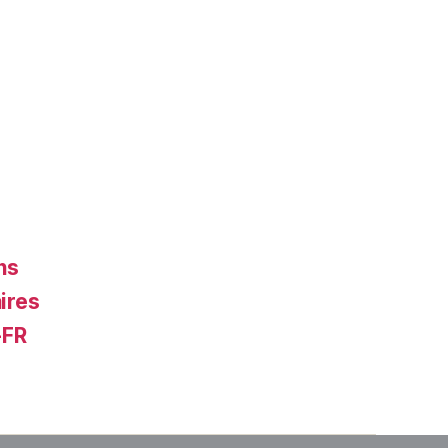
ns
ires
-FR