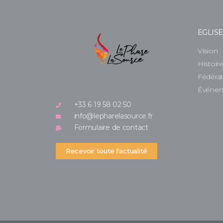
EGLIS
Vision
Histoir
Fédéra
Événe
+33 6 19 58 02 50
info@lepharelasource.fr
Formulaire de contact
Recevoir toute l'actualité