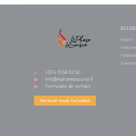
EGLIS
Vision
Histoir
Fédéra
Événe
+33 6 19 58 02 50
info@lepharelasource.fr
Formulaire de contact
Recevoir toute l'actualité