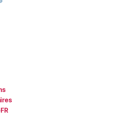
ns
ires
-FR