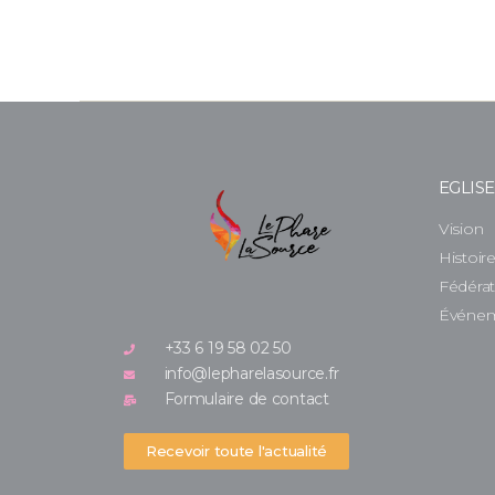
EGLIS
Vision
Histoir
Fédéra
Événe
+33 6 19 58 02 50
info@lepharelasource.fr
Formulaire de contact
Recevoir toute l'actualité