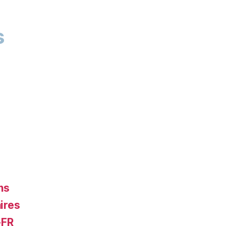
s
ns
ires
-FR