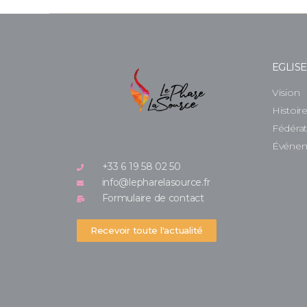
EGLIS
Vision
Histoir
Fédéra
Événe
+33 6 19 58 02 50
info@lepharelasource.fr
Formulaire de contact
Recevoir toute l'actualité