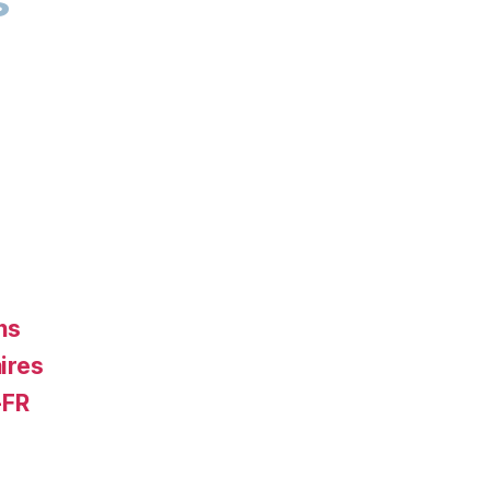
s
ns
ires
-FR